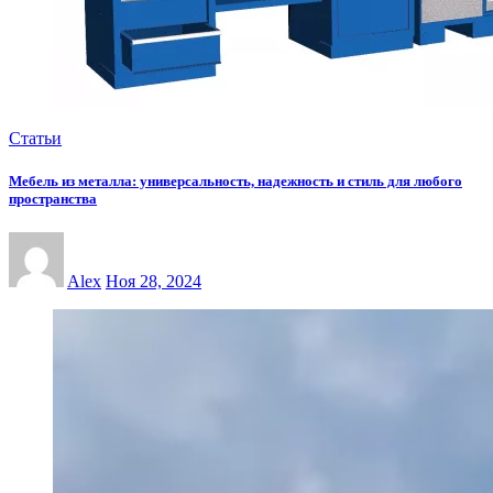
Статьи
Мебель из металла: универсальность, надежность и стиль для любого
пространства
Alex
Ноя 28, 2024