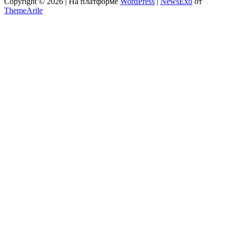
Copyright © 2026 | На платформе
WordPress
|
NewsExo
от
ThemeArile