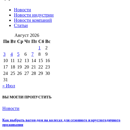
Новости
Новости индустрии
Новости компаний
Статьи
Август 2026
Пн
Вт
Ср
Чт
Пт
Сб
Вс
1
2
3
4
5
6
7
8
9
10
11
12
13
14
15
16
17
18
19
20
21
22
23
24
25
26
27
28
29
30
31
« Июл
ВЫ МОГЛИ ПРОПУСТИТЬ
Новости
Как выбрать вагон-дом на колесах для сезонного и круглогодичного
проживания