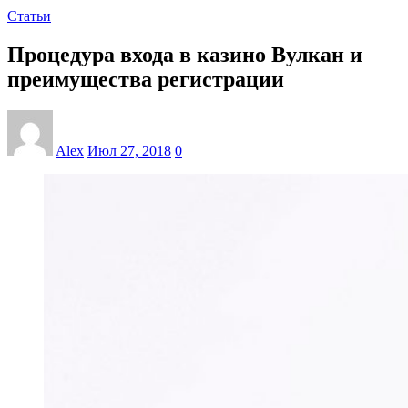
Статьи
Процедура входа в казино Вулкан и
преимущества регистрации
Alex
Июл 27, 2018
0