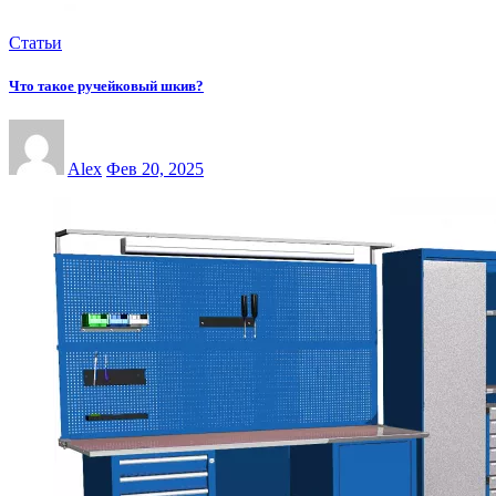
Статьи
Что такое ручейковый шкив?
Alex
Фев 20, 2025