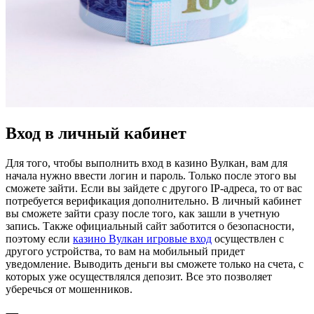
Вход в личный кабинет
Для того, чтобы выполнить вход в казино Вулкан, вам для
начала нужно ввести логин и пароль. Только после этого вы
сможете зайти. Если вы зайдете с другого IP-адреса, то от вас
потребуется верификация дополнительно. В личный кабинет
вы сможете зайти сразу после того, как зашли в учетную
запись. Также официальный сайт заботится о безопасности,
поэтому если
казино Вулкан игровые вход
осуществлен с
другого устройства, то вам на мобильный придет
уведомление. Выводить деньги вы сможете только на счета, с
которых уже осуществлялся депозит. Все это позволяет
уберечься от мошенников.