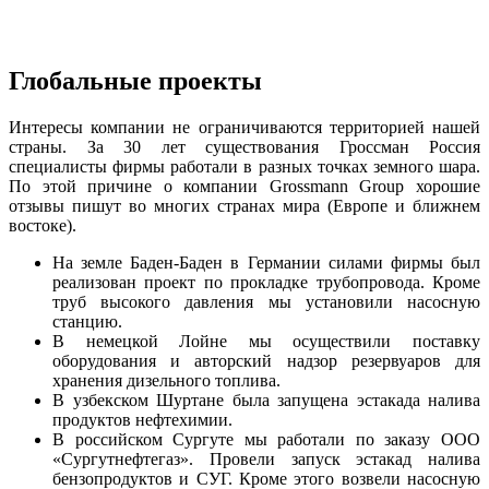
Глобальные проекты
Интересы компании не ограничиваются территорией нашей
страны. За 30 лет существования Гроссман Россия
специалисты фирмы работали в разных точках земного шара.
По этой причине о компании Grossmann Group хорошие
отзывы пишут во многих странах мира (Европе и ближнем
востоке).
На земле Баден-Баден в Германии силами фирмы был
реализован проект по прокладке трубопровода. Кроме
труб высокого давления мы установили насосную
станцию.
В немецкой Лойне мы осуществили поставку
оборудования и авторский надзор резервуаров для
хранения дизельного топлива.
В узбекском Шуртане была запущена эстакада налива
продуктов нефтехимии.
В российском Сургуте мы работали по заказу ООО
«Сургутнефтегаз». Провели запуск эстакад налива
бензопродуктов и СУГ. Кроме этого возвели насосную